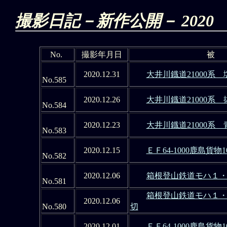
撮影日記－新作公開－ 2020
No.
撮影年月日
被
2020.12.31
大井川鐡道21000系
No.585
2020.12.26
大井川鐡道21000系
No.584
2020.12.23
大井川鐡道21000系
No.583
2020.12.15
ＥＦ64-1000鹿島貨物
No.582
2020.12.06
箱根登山鉄道モハ１・２
No.581
箱根登山鉄道モハ１・２
2020.12.06
No.580
切
2020.12.01
ＥＦ64-1000鹿島貨物