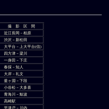
撮 影 区 間
近江長岡－柏原
渋沢－新松田
大平台－上大平台(信)
四方津－梁川
一身田－下庄
春採－知人
大岸－礼文
釜ヶ淵－下段
小谷松－大多喜
青海川－鯨波
高崎駅
平津戸－川内