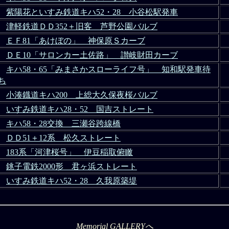
紫陽花といすみ鉄道キハ52・28 小谷松駅発車
津軽鉄道ＤＤ352＋旧客 芦野公園バルブ
ＥＦ81「あけぼの」 神保原Ｓカーブ
ＤＥ10「サロンカー土佐路」 讃岐財田カーブ
キハ58・65「みまさかスローライフ号」 知和駅発車待
ち
小湊鐡道キハ200 上総大久保夜桜バルブ
いすみ鉄道キハ28・52 国吉ストレート
キハ58・28交換 三瀬谷跨線橋
ＤＤ51＋12系 松久ストレート
183系「河津桜号」 伊豆稲取俯瞰
銚子電鉄2000形 君ヶ浜ストレート
いすみ鉄道キハ52・28 久我原築堤
Memorial GALLERYへ