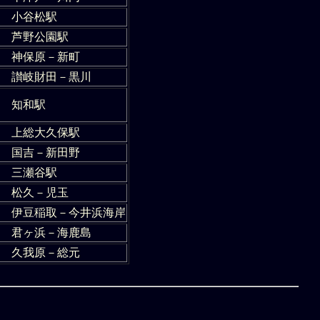
小谷松駅
芦野公園駅
神保原－新町
讃岐財田－黒川
知和駅
上総大久保駅
国吉－新田野
三瀬谷駅
松久－児玉
伊豆稲取－今井浜海岸
君ヶ浜－海鹿島
久我原－総元