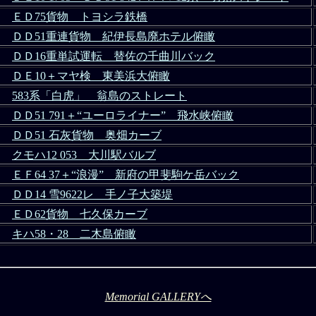
ＥＤ75貨物 トヨシラ鉄橋
ＤＤ51重連貨物 紀伊長島廃ホテル俯瞰
ＤＤ16重単試運転 替佐の千曲川バック
ＤＥ10＋マヤ検 東美浜大俯瞰
583系「白虎」 翁島のストレート
ＤＤ51 791＋“ユーロライナー” 飛水峡俯瞰
ＤＤ51 石灰貨物 奥畑カーブ
クモハ12 053 大川駅バルブ
ＥＦ64 37＋“浪漫” 新府の甲斐駒ケ岳バック
ＤＤ14 雪9622レ 手ノ子大築堤
ＥＤ62貨物 七久保カーブ
キハ58・28 二木島俯瞰
Memorial GALLERYへ