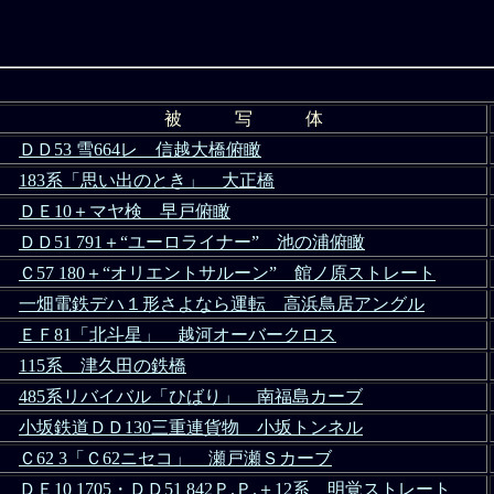
被 写 体
ＤＤ53 雪664レ 信越大橋俯瞰
183系「思い出のとき」 大正橋
ＤＥ10＋マヤ検 早戸俯瞰
ＤＤ51 791＋“ユーロライナー” 池の浦俯瞰
Ｃ57 180＋“オリエントサルーン” 館ノ原ストレート
一畑電鉄デハ１形さよなら運転 高浜鳥居アングル
ＥＦ81「北斗星」 越河オーバークロス
115系 津久田の鉄橋
485系リバイバル「ひばり」 南福島カーブ
小坂鉄道ＤＤ130三重連貨物 小坂トンネル
Ｃ62 3「Ｃ62ニセコ」 瀬戸瀬Ｓカーブ
ＤＥ10 1705・ＤＤ51 842Ｐ.Ｐ.＋12系 明覚ストレート