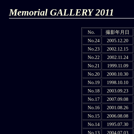
Memorial GALLERY 2011
No.
撮影年月日
No.24
2005.12.20
No.23
2002.12.15
No.22
2002.11.24
No.21
1999.11.09
No.20
2000.10.30
No.19
1998.10.10
No.18
2003.09.23
No.17
2007.09.08
No.16
2001.08.26
No.15
2006.08.08
No.14
1995.07.30
No.13
2004.07.03