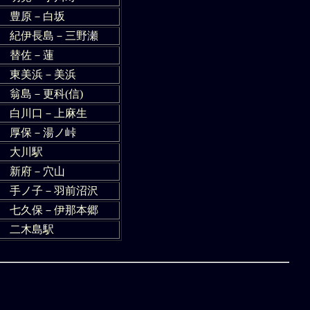
豊原－白坂
紀伊長島－三野瀬
替佐－蓮
東美浜－美浜
翁島－更科(信)
白川口－上麻生
厚保－湯ノ峠
大川駅
新府－穴山
手ノ子－羽前沼沢
七久保－伊那本郷
二木島駅