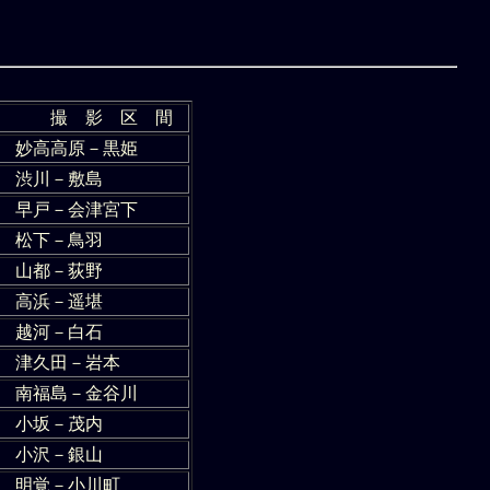
撮 影 区 間
妙高高原－黒姫
渋川－敷島
早戸－会津宮下
松下－鳥羽
山都－荻野
高浜－遥堪
越河－白石
津久田－岩本
南福島－金谷川
小坂－茂内
小沢－銀山
明覚－小川町