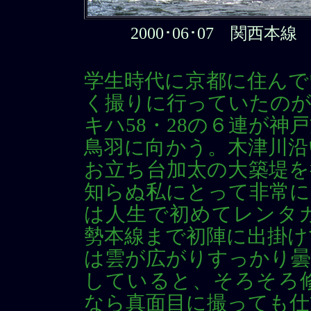
2000･06･07 関西
学生時代に京都に住んで
く撮りに行っていたのが
キハ58・28の６連が
鳥羽に向かう。木津川沿
お立ち台加太の大築堤を
知らぬ私にとって非常に
は人生で初めてレンタカ
勢本線まで初陣に出掛け
は雲が広がりすっかり曇
していると、そろそろ
なら真面目に撮っても仕