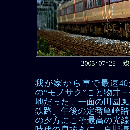
2005･07･2
我が家から車で最速4
の“モノサク”こと物井
地だった。一面の田園風
鉄路。午後の定番亀崎踏
の夕方にこそ最高の光線
時代の息抜きに、夏期講