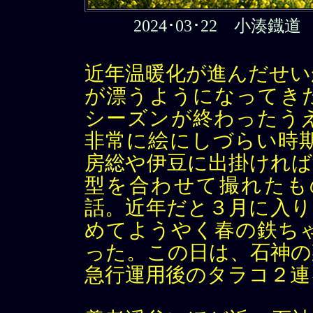
2024･03･22 小湊
近年温暖化が進んだせい
が漂うようになってき
シーズンが終わったう
非常に絵にしづらい時
房総や伊豆に出掛ければ
型を合わせて撮れたも
話。近年だと３月に入り
めてようやく春の鉄ち
った。この日は、石神の
急行運用後のタラコ２連