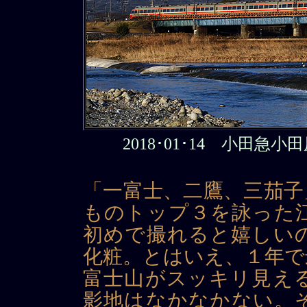
2018･01･14 小田急小
「一富士、二鷹、三茄子
ものトップ３を詠った
初めで撮れると嬉しい
化粧。とはいえ、１年で
富士山がスッキリ見え
影地はなかなかない。