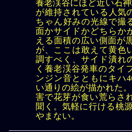
養老渓谷にほど近い石神
が維持されている人気
ちゃん好みの光線で撮
面かサイドかどちらか
える面積の広い側面が
が、ここは敢えて黄色
調すべく、サイド潰れ
く養老渓谷発車のタイ
ンジン音とともにキハ4
い通りの絵が描かれた。
害で花芽が食い荒らさ
聞く。気軽に行ける桃源
やまない。