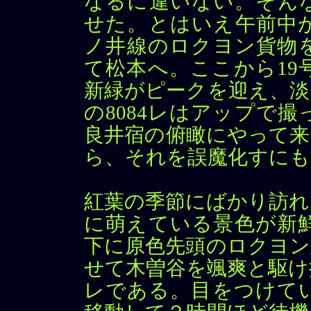
なるに違いない。そん
せた。とはいえ午前中
ノ井線のロクヨン貨物
て松本へ。ここから19
新緑がピークを迎え、淡
の8084レはアップで
良井宿の俯瞰にやって来
ら、それを誤魔化すにも
紅葉の季節にばかり訪れ
に萌えている景色が新鮮
下に原色先頭のロクヨン
せて木曽谷を颯爽と駆け
レである。目をつけて