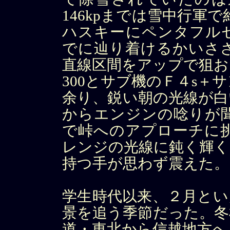
146kpまでは雪中行軍
ハスキーにペンタフル
でに辿り着けるかいさ
直線区間をアップで狙お
300とサブ機のＦ４s＋
余り、鋭い朝の光線が白
からエンジンの唸りが
で峠へのアプローチに
レンジの光線に鈍く輝く
持つ手が思わず震えた。
学生時代以来、２月とい
景を追う季節だった。冬
道・東北から信越地方へ