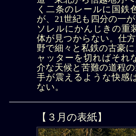
く二条のレールに国鉄
が、21世紀も四分の一
ソレルにかんじきの重
体が見つからない。仕方
野で細々と私鉄の古豪に
ャッターを切ればそれ
介な天候と苦難の道程の
手が震えるような快感
ない。
【３月の表紙】