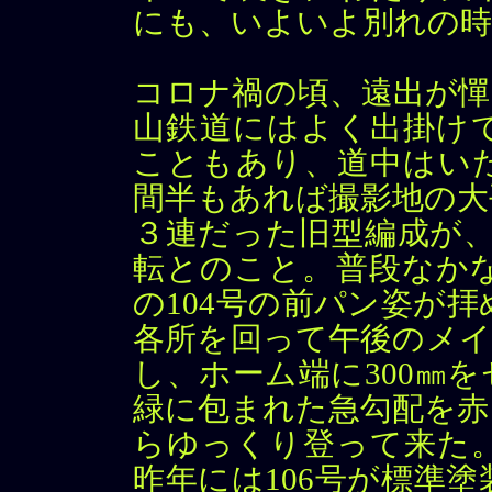
にも、いよいよ別れの
コロナ禍の頃、遠出が憚
山鉄道にはよく出掛け
こともあり、道中はい
間半もあれば撮影地の大
３連だった旧型編成が、
転とのこと。普段なか
の104号の前パン姿が
各所を回って午後のメイ
し、ホーム端に300㎜
緑に包まれた急勾配を赤
らゆっくり登って来た
昨年には106号が標準