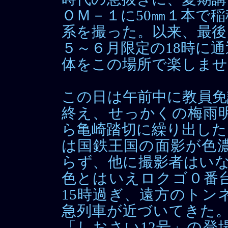
ＯＭ－１に50㎜１本で稲
系を撮った。以来、最後
５～６月限定の18時に通
体をこの場所で楽しませ
この日は午前中に教員免
終え、せっかくの梅雨明
ら亀崎踏切に繰り出した
は国鉄王国の面影が色
らず、他に撮影者はいな
色とはいえロクゴ０番
15時過ぎ、遠方のトン
急列車が近づいてきた。
「しおさい12号」の登