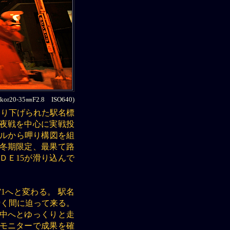
20-35㎜F2.8 ISO640)
吊り下げられた駅名標
ら夜戦を中心に実戦投
グルから呷り構図を組
よ冬期限定、最果て路
ＤＥ15が滑り込んで
1へと変わる。 駅名
瞬く間に迫って来る。
の中へとゆっくりと走
 モニターで成果を確