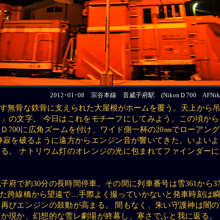
2012･01･08 宗谷本線 音威子府駅 (NikonＤ700 AFNikkor
す無骨な鉄骨に支えられた大屋根がホームを覆う。天上から
」の文字。 今日はこれをモチーフにしてみよう。この頃か
Ｄ700に広角ズームを付け、ワイド側一杯の20㎜でローアン
静寂を破るように遠方からエンジン音が響いてきた。いよい
る。 ナトリウム灯のオレンジの光に包まれてファインダーに
子府で約30分の長時間停車。その間に列車番号は雪361から37
た跨線橋から望遠で…手際よく撮っていかないと発車時刻は
再びエンジンの鼓動が高まる。 間もなく、朱い守護神は闇
か現か、幻想的な雪レ劇場が終幕し、寒さでふと我に返る。