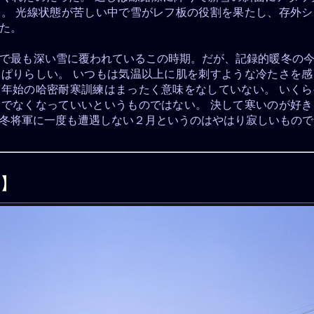
。 光線状態が苦しい中で雪がレフ板の役割を果たし、存外
た。
で最も深い雪に覆われているこの時期。だが、記録的暖冬の
ぱりらしい。 いつもは気温以上に肌を刺すような冷たさを
年始の哈密耐寒訓練はまったく意味をなしていない。 いく
でなくなっていいというものではない。 決して寒いのが好
冬将軍に一度も遭遇しない２月というのはやはり寂しいもので
】