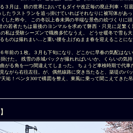
る３月は、鉄の世界においてもダイヤ改正毎の廃止列車・引
うしたラストランを追っ掛けていればそれなりに被写体があ
くした昨今、 この冬以上春未満の半端な景色の絵づくりに
も世の若者たちは最後のヨンマルを求めて磐西・只見に足繁く
の私は受験シーズンで職務多忙なうえ、 どうせ暖冬で雪も
るものは撮れまい…と重い腰を上げぬまま春を迎えることにな
６年前の１枚。３月も下旬になり、どこかに早春の気配はな
掛けた。 残雪の赤城バックが撮れればいいか、くらいの気
曲がる角を一つ間違えてしまった。 ちょうど車検時期で代車
見ながら右往左往。が、偶然線路に突き当たると、築堤のバ
ぞ天祐！ペンタ300で構図を整え、東風に乗って聞こえてきた
】