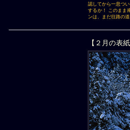
認してから一息つい
するか！ このまま
ンは、まだ往路の道
【２月の表紙