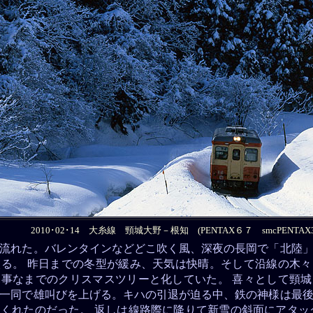
2010･02･14 大糸線 頸城大野－根知 (PENTAX６７ smcPENTAX30
が流れた。バレンタインなどどこ吹く風、深夜の長岡で「北陸
る。 昨日までの冬型が緩み、天気は快晴。そして沿線の木
事なまでのクリスマスツリーと化していた。 喜々として頸
一同で雄叫びを上げる。キハの引退が迫る中、鉄の神様は最
くれたのだった。 返しは線路際に降りて新雪の斜面にアタッ