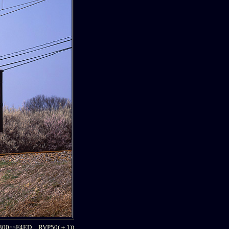
0㎜F4ED RVP50(＋1))