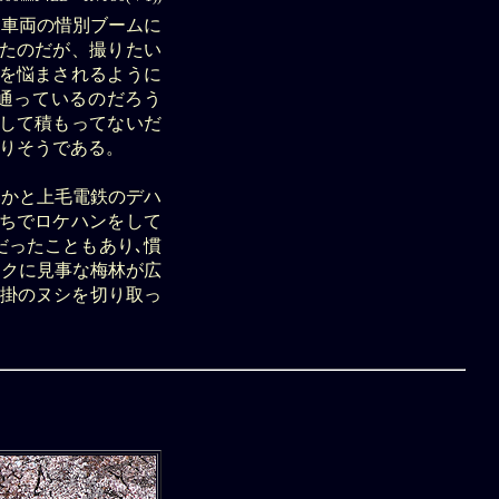
退車両の惜別ブームに
ったのだが、撮りたい
頭を悩まされるように
通っているのだろう
大して積もってないだ
りそうである。
いかと上毛電鉄のデハ
持ちでロケハンをして
だったこともあり､慣
ックに見事な梅林が広
吊掛のヌシを切り取っ