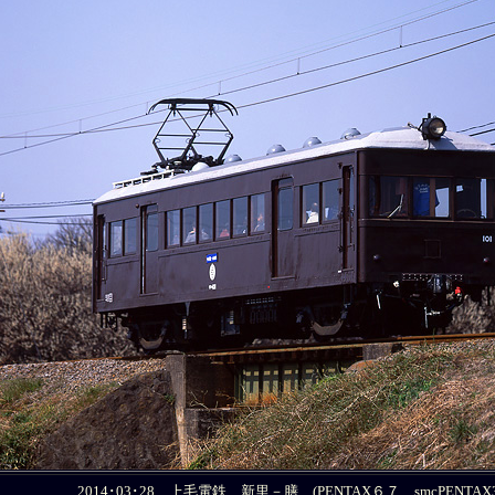
2014･03･28 上毛電鉄 新里－膳 (PENTAX６７ smcPENTAX30