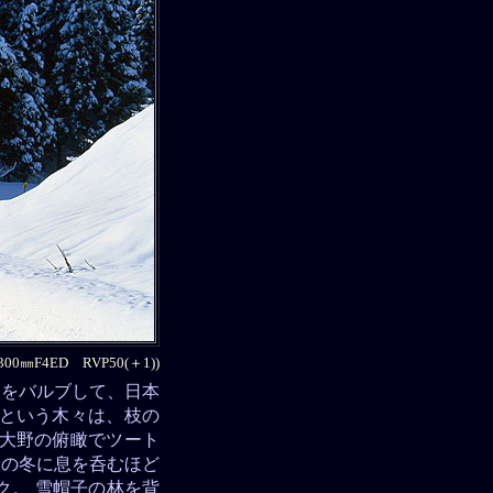
0㎜F4ED RVP50(＋1))
」をバルブして、日本
々という木々は、枝の
城大野の俯瞰でツート
後の冬に息を呑むほど
ク。 雪帽子の林を背