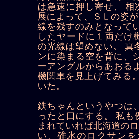
は急速に押し寄せ、 相
展によって、ＳＬの姿が
線を残すのみとなってい
したヤードに１両だけ
の光線は望めない。 真
ンに染まる空を背に、
ーアングルからあおるよ
機関車を見上げてみる。
いた。
鉄ちゃんというやつは、
ったと口にする。 私も
まれていれば北海道のロ
い、碓氷のロクサンを