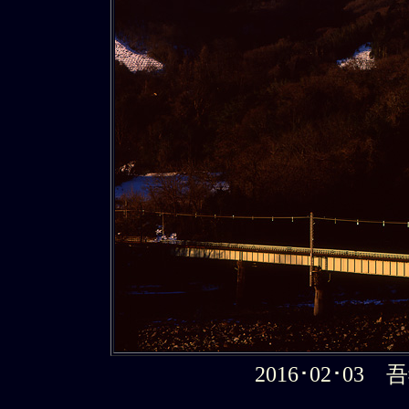
2016･02･0