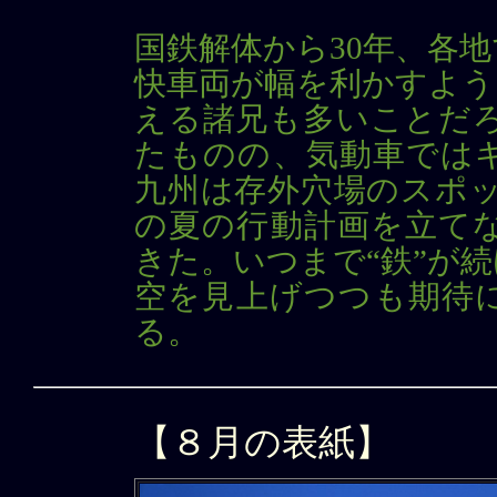
国鉄解体から30年、各
快車両が幅を利かすよう
える諸兄も多いことだろ
たものの、気動車ではキ
九州は存外穴場のスポッ
の夏の行動計画を立て
きた。いつまで“鉄”が
空を見上げつつも期待
る。
【８月の表紙】