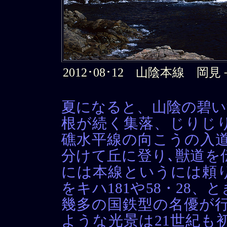
2012･08･12 山陰本線 岡見
夏になると、山陰の碧い
根が続く集落、じりじ
礁水平線の向こうの入道
分けて丘に登り､獣道を
には本線というには頼
をキハ181や58・28、と
幾多の国鉄型の名優が行
ような光景は21世紀も