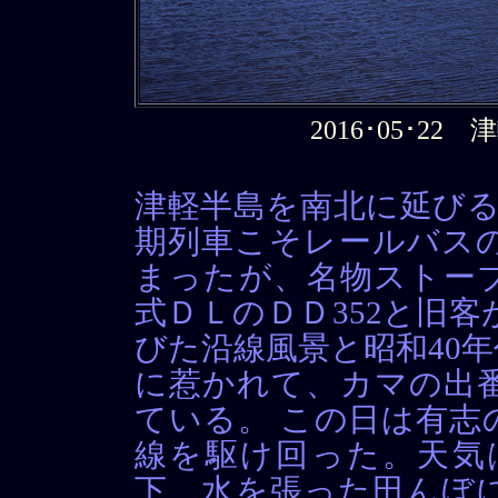
2016･05･2
津軽半島を南北に延びる
期列車こそレールバス
まったが、名物ストー
式ＤＬのＤＤ352と旧
びた沿線風景と昭和40
に惹かれて、カマの出
ている。 この日は有志
線を駆け回った。天気
下、水を張った田んぼ