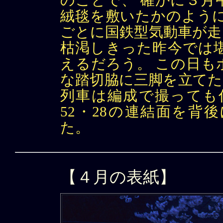
のことで、 確かに３月
絨毯を敷いたかのように
ごとに国鉄型気動車が走
枯渇しきった昨今では
えるだろう。 この日も
な踏切脇に三脚を立てた
列車は編成で撮っても
52・28の連結面を背
た。
【４月の表紙】