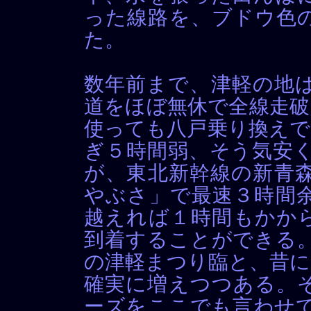
った線路を、ブドウ色
た。
数年前まで、津軽の地は
道をほぼ無休で全線走破
使っても八戸乗り換えで
ぎ５時間弱、そう気安く
が、東北新幹線の新青森
やぶさ」で最速３時間
越えれば１時間もかか
到着することができる。
の津軽まつり臨と、昔に
確実に増えつつある。
ーズをここでも言わせて