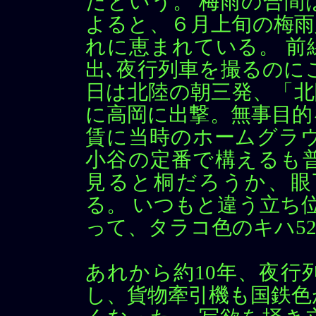
だという。 梅雨の合間
よると、６月上旬の梅雨
れに恵まれている。 前
出､夜行列車を撮るのに
日は北陸の朝三発、「北
に高岡に出撃。無事目的
賃に当時のホームグラウ
小谷の定番で構えるも
見ると桐だろうか、眼
る。 いつもと違う立ち
って、タラコ色のキハ5
あれから約10年、夜行
し、貨物牽引機も国鉄色