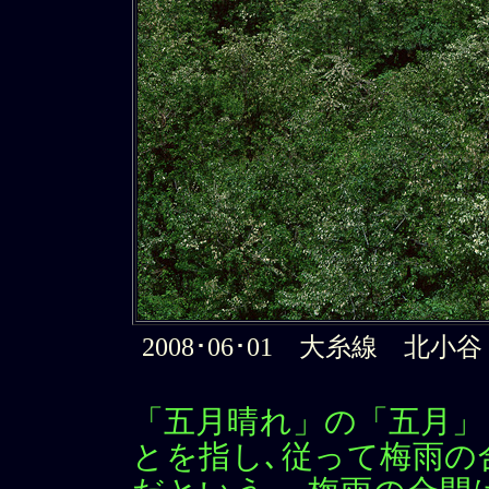
2008･06･01 大糸線 北小谷－
「五月晴れ」の「五月」
とを指し､従って梅雨の