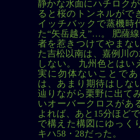
静かな水面にハチロクが
ると桜のトンネルがで
イッチバックで蒸機時
た“矢岳越え”…。 肥
者を惹きつけてやまな
た吉松以南は、嘉例川の
しない。 九州色とはい
実に勿体ないことであ
は、あまり期待はしな
辿りながら栗野に出てみ
いオーバークロスがあ
よれば、あと15分ほどで
で構えた構図にゆっく
キハ58・28だった。