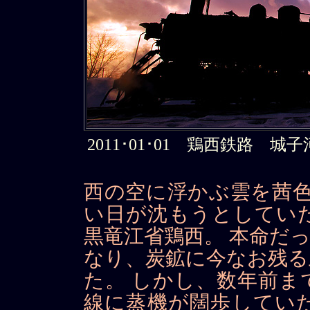
2011･01･01 鶏西鉄路 城子河北場
西の空に浮かぶ雲を茜色
い日が沈もうとしてい
黒竜江省鶏西。 本命だ
なり、炭鉱に今なお残る
た。 しかし、数年前ま
線に蒸機が闊歩してい