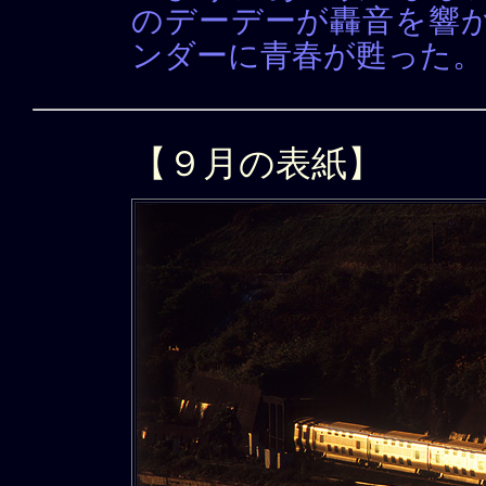
のデーデーが轟音を響か
ンダーに青春が甦った。
【９月の表紙】