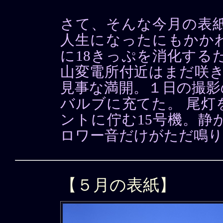
さて、そんな今月の表紙
人生になったにもかか
に18きっぷを消化する
山変電所付近はまだ咲き
見事な満開。１日の撮影
バルブに充てた。 尾灯
ントに佇む15号機。静
ロワー音だけがただ鳴り
【５月の表紙】