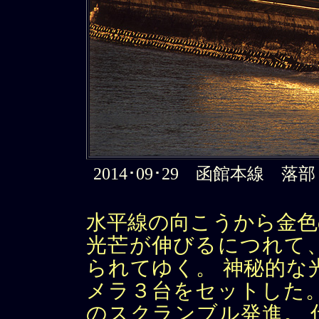
2014･09･29 函館本線 落部－
水平線の向こうから金色
光芒が伸びるにつれて
られてゆく。 神秘的な
メラ３台をセットした
のスクランブル発進。 