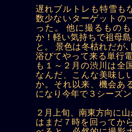
遅れブルトレも特雪も
数少ないターゲットの
った。 他に撮るもの
か！軽い気持ちで祖母島
と。 景色は冬枯れだが
浴びてやって来る単行電
も１～２月の渋川は全
なんだ、こんな美味し
か。それ以来、機会あ
になり今年で３シーズン
２月上旬、南東方向に山
はまだ７時を回ってから
べると、必然的に撮影