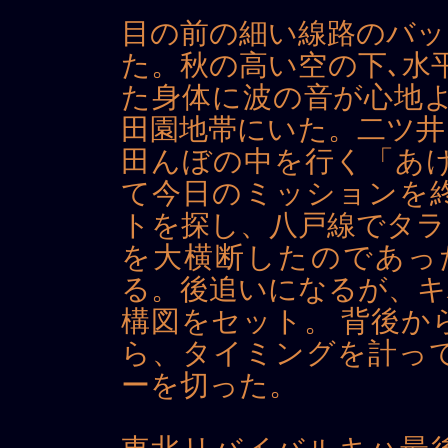
目の前の細い線路のバッ
た。秋の高い空の下､水
た身体に波の音が心地よ
田園地帯にいた。二ツ井
田んぼの中を行く「あけ
て今日のミッションを
トを探し、八戸線でタラ
を大横断したのであっ
る。後追いになるが、キ
構図をセット。 背後か
ら、タイミングを計っ
ーを切った。