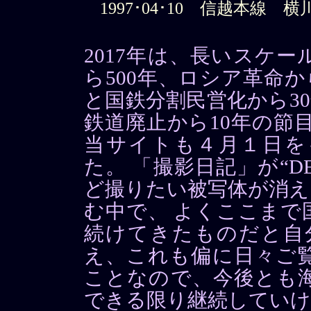
1997･04･10 信越本線 横
2017年は、長いスケ
ら500年、ロシア革命か
と国鉄分割民営化から3
鉄道廃止から10年の節
当サイトも４月１日を
た。 「撮影日記」が“DE
ど撮りたい被写体が消え
む中で、 よくここまで
続けてきたものだと自
え、これも偏に日々ご
ことなので、今後とも
できる限り継続してい