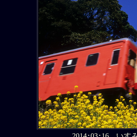
2014･03･16 