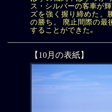
ス・シルバーの客車が輝
ズを強く握り締めた。
の勝ち。 廃止間際の最
することができた｡
【10月の表紙】