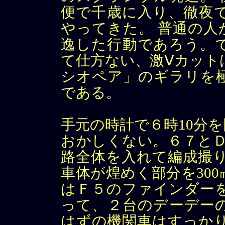
便で千歳に入り、徹夜
やってきた。 普通の人
逸した行動であろう。
て仕方ない、激Ⅴカット
シオペア」のギラリを
である。
手元の時計で６時10分
おかしくない。６７とＤ
路全体を入れて編成撮り
車体が煌めく部分を30
はＦ５のファインダーを
って、２台のデーデー
はずの機関車はすっかり