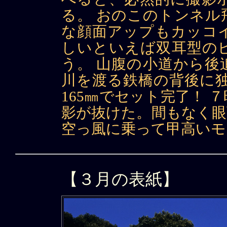
る。 おのこのトンネル
な顔面アップもカッコ
しいといえば双耳型の
う。 山腹の小道から後
川を渡る鉄橋の背後に独
165㎜でセット完了！ 
影が抜けた。間もなく眼
空っ風に乗って甲高いモ
【３月の表紙】