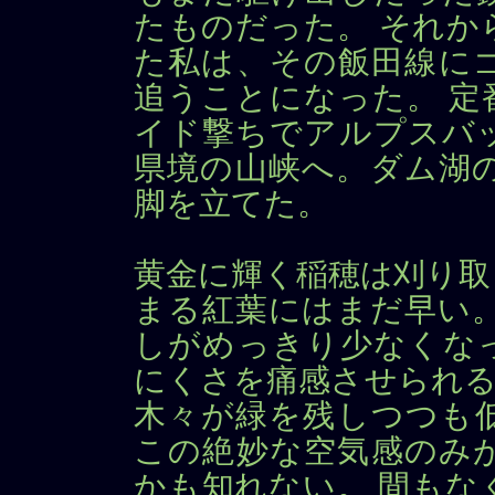
たものだった。 それか
た私は、その飯田線に
追うことになった。 定
イド撃ちでアルプスバ
県境の山峡へ。ダム湖
脚を立てた。
黄金に輝く稲穂は刈り取
まる紅葉にはまだ早い。
しがめっきり少なくなっ
にくさを痛感させられる
木々が緑を残しつつも
この絶妙な空気感のみ
かも知れない。 間もな