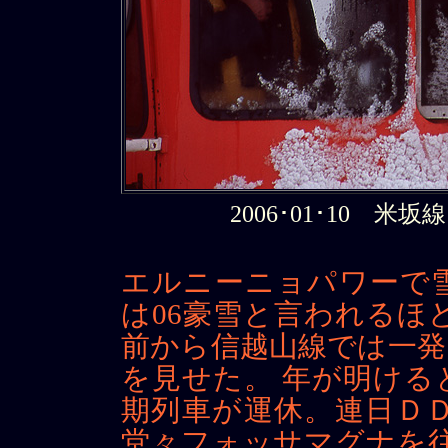
2006･01･10 
エルニーニョパワーで雪
は06豪雪と言われるほ
前から信越山線では一発
を見せた。 年が明ける
期列車が運休。連日ＤＤ
堂々フォッサマグナを往