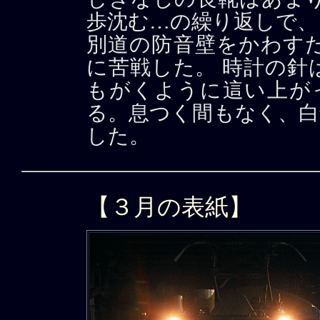
歩沈む…の繰り返しで、
別道の防音壁をかわす
に苦戦した。 時計の針
もがくように這い上がっ
る。息つく間もなく、白
した。
【３月の表紙】