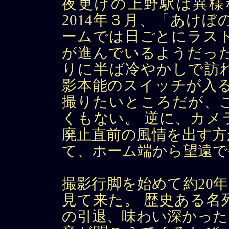
夜更けの上野駅は異様
2014年３月、「あけぼ
ームでは日ごとにラス
が進んでいるようだった
りに半ば冷やかしで訪
影本能のスイッチが入る
撮りたいところだが、
くもない。 逆に、カメ
廃止直前の風情を出す方
て、ホーム端から望遠で
撮影行脚を始めて約20
見て来た。 歴史ある名
の引退、味わい深かった