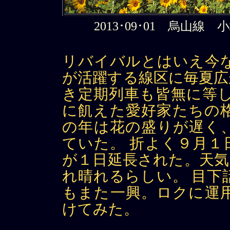
2013･09･01 烏山線 小
リバイバルとはいえ今な
が活躍する線区に毎夏広
き定期列車も皆無に等し
に飢えた愛好家たちの
の年は花の盛りが遅く
ていた。 折よく９月１
が１日延長された。天気
れ晴れるらしい。 目下
もまた一興。ロクに運
けてみた。