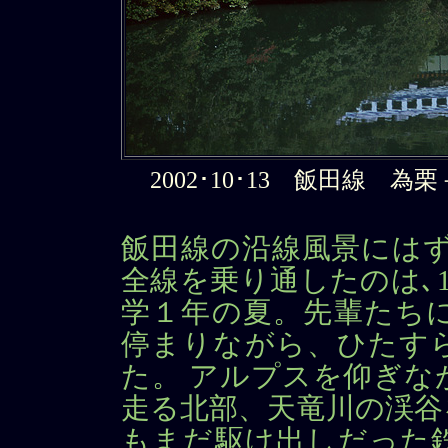
2002･10･13 飯田線 為栗－
飯田線の沿線風景にはず
全線を乗り通したのは､
学１年の夏。先輩たちに
停まりながら、ひたす
た。 アルプスを仰ぎな
走る北部、天竜川の渓谷
もまだ駆け出しだった