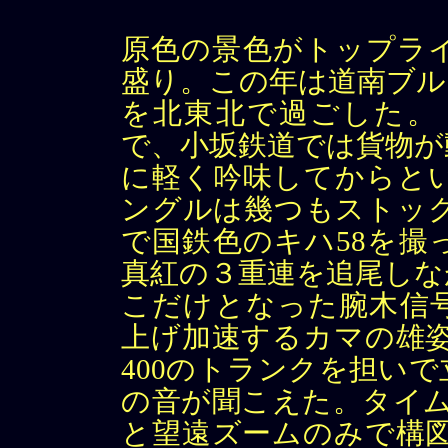
原色の景色がトップラ
盛り。この年は道南ブル
を北東北で過ごした。
で、小坂鉄道では貨物が
に軽く吟味してからと
ングルは幾つもストック
で国鉄色のキハ58を撮
真紅の３重連を追尾しな
こだけとなった腕木信
上げ加速するカマの雄姿
400のトランクを担い
の音が聞こえた。タイム
と望遠ズームのみで構図