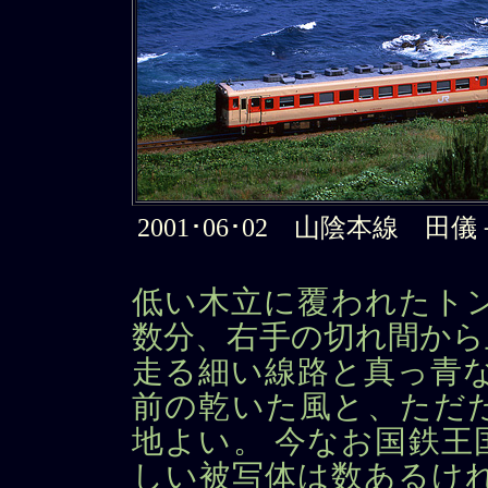
2001･06･02 山陰本線 田儀－
低い木立に覆われたト
数分、右手の切れ間から
走る細い線路と真っ青な
前の乾いた風と、ただ
地よい。 今なお国鉄王
しい被写体は数あるけ