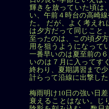
輝きを放っていた頃は
い、午前４時台の高崎線
た。 だが、よく考えれ
は夕方だって同じこと。
至ったのは、この頃夕方
用を狙うようになってい
一番早いのは夏至前の６
いのは７月に入ってすぐ
終わり、夏期講習まで少
計らって沿線に出撃した
梅雨明け10日の強い日
衰えることはない。じ
陰影を刻み込む。 数日