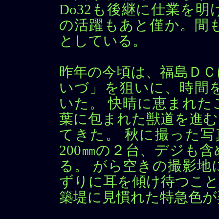
Do32も後継に仕業を
の活躍もあと僅か。間
としている。
昨年の今頃は、福島ＤＣ
いづ」を狙いに、時間
いた。 快晴に恵まれた
葉に包まれた獣道を進む
てきた。 秋に撮った写
200㎜の２台、デジも
る。 がら空きの撮影地
ずりに耳を傾け待つこと
築堤に見慣れた特急色が