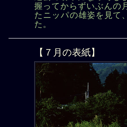
握ってからずいぶんの月
たニッパの雄姿を見て
た。
【７月の表紙】