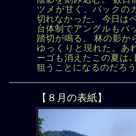
ツメが甘く、バックの
切れなかった。 今日は
台体制でアングルもバ
踏切が鳴る。 林の影か
ゆっくりと現れた。あ
ーゴも消えたこの夏は､
狙うことになるのだろ
【８月の表紙】