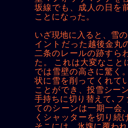
坂線でも、成人の日を前
ことになった。
いざ現地に入ると、雪の
イントだった越後金丸
二条のレールの跡すら
た。 これは大変なこと
では雪壁の高さに驚く。
状に雪を削ってくれて
ことができ、投雪シーン
手持ちに切り替えて､フ
てのシーンは一期一会
くシャッターを切り続け
そこには、氷塊に覆われ