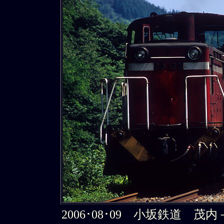
2006･08･09 小坂鉄道 茂内－大