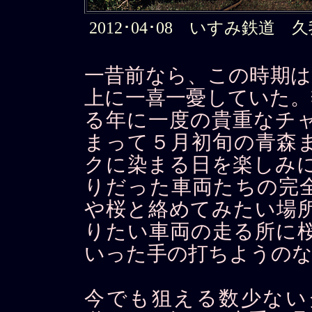
2012･04･08 いすみ鉄道 久我原
一昔前なら、この時期は
上に一喜一憂していた。
る年に一度の貴重なチャ
まって５月初旬の青森
クに染まる日を楽しみに
りだった車両たちの完
や桜と絡めてみたい場所
りたい車両の走る所に
いった手の打ちようの
今でも狙える数少ない