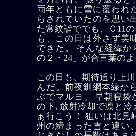
両年ともに雪に覆われ
らされていたのを思い出
た常紋詣ででも、Ｃ11
も、この日は外さず美
できた。 そんな経緯か
の２・24」が合言葉のよ
この日も、期待通り上川
んだ。前夜釧網本線か
ぷでマルヨ。 早朝寝袋
の下､放射冷却で凛と冷
ぁ行こう！ 狙いは北見
州の締まった雪と違い
じきなしの長靴はあまり