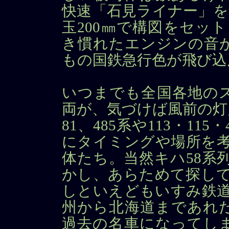
快速「石見ライナー」を
玉200㎜で構図をセッ
き慣れたエンジンの音
もの国鉄急行色が飛び込
いつまでも全国各地の
両が、気づけば風前の灯
81、485系や113・11
にタイミングや場所を考
体たち。当然キハ58系
かし、あらためて探して
しといえどもいすみ鉄道の
州から北海道まであれ
過去の名車になってし