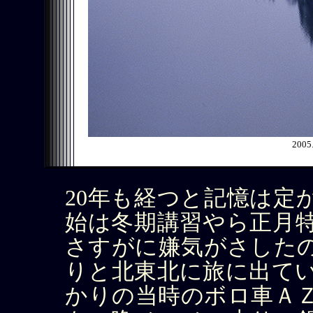
200
20年も経つと記憶は定か
始は冬期講習やら正月
さすがに嫌気がさした
りと北東北に旅に出て
かりの当時のボロ車Ａ