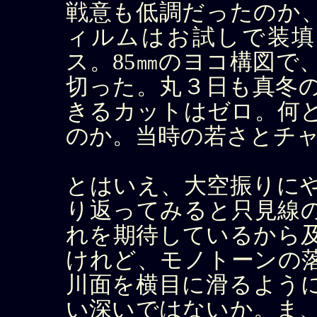
戦意も低調だったのか
ィルムはお試しで装填
ス。85㎜のヨコ構図で
切った。丸３日も真冬
きるカットはゼロ。何
のか。当時の若さとチ
とはいえ、大空振りに
り返ってみると只見線
れを期待しているから
けれど、モノトーンの
川面を横目に滑るよう
い深いではないか。ま